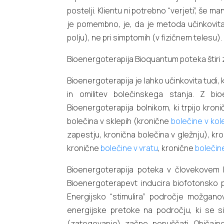
postelji. Klientu ni potrebno “verjeti”, š
je pomembno, je, da je metoda učinkovita
polju), ne pri simptomih (v fizičnem telesu).
Bioenergoterapija Bioquantum poteka štiri z
Bioenergoterapija je lahko učinkovita tudi,
in omilitev bolečinskega stanja. Z bi
Bioenergoterapija bolnikom, ki trpijo kro
bolečina v sklepih (kronične
bolečine v kol
zapestju, kronična bolečina v gležnju), kro
kronične
bolečine v vratu
, kronične
bolečin
Bioenergoterapija poteka v človekovem b
Bioenergoterapevt inducira biofotonsko p
Energijsko “stimulira” področje možganov
energijske pretoke na področju, ki se si
(zategovanje) začne popuščati. Običajno