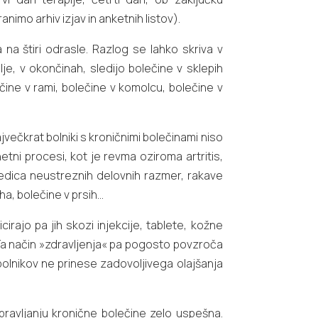
nimo arhiv izjav in anketnih listov).
na štiri odrasle. Razlog se lahko skriva v
je, v okončinah, sledijo bolečine v sklepih
ečine v rami, bolečine v komolcu, bolečine v
večkrat bolniki s kroničnimi bolečinami niso
tni procesi, kot je revma oziroma artritis,
ledica neustreznih delovnih razmer, rakave
ha, bolečine v prsih…
rajo pa jih skozi injekcije, tablete, kožne
. Ta način »zdravljenja« pa pogosto povzroča
olnikov ne prinese zadovoljivega olajšanja
dpravljanju kronične bolečine zelo uspešna.