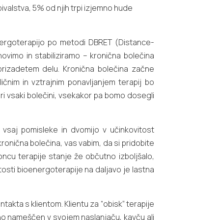
ivalstva, 5% od njih trpi izjemno hude
nergoterapijo po metodi DBRET (Distance-
vimo in stabiliziramo – kronična bolečina
prizadetem delu. Kronična bolečina začne
ičnim in vztrajnim ponavljanjem terapij bo
pri vsaki bolečini, vsekakor pa bomo dosegli
vsaj pomisleke in dvomijo v učinkovitost
ronična bolečina, vas vabim, da si pridobite
oncu terapije stanje že občutno izboljšalo,
itosti bioenergoterapije na daljavo je lastna
kta s klientom. Klientu za “obisk” terapije
bno nameščen v svojem naslanjaču, kavču ali