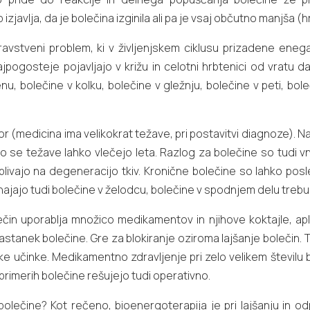
avlja, da je bolečina izginila ali pa je vsaj občutno manjša (hra
vstveni problem, ki v življenjskem ciklusu prizadene enega 
pogosteje pojavljajo v križu in celotni hrbtenici od vratu dal
enu, bolečine v kolku, bolečine v gležnju, bolečine v peti, bol
 (medicina ima velikokrat težave, pri postavitvi diagnoze). Naj
 se težave lahko vlečejo leta. Razlog za bolečine so tudi vne
vplivajo na degeneracijo tkiv. Kronične bolečine so lahko pos
zhajajo tudi bolečine v želodcu, bolečine v spodnjem delu trebu
čin uporablja množico medikamentov in njihove koktajle, aplici
 nastanek bolečine. Gre za blokiranje oziroma lajšanje bolečin
e učinke. Medikamentno zdravljenje pri zelo velikem številu b
 primerih bolečine rešujejo tudi operativno.
 bolečine? Kot rečeno, bioenergoterapija je pri lajšanju in o