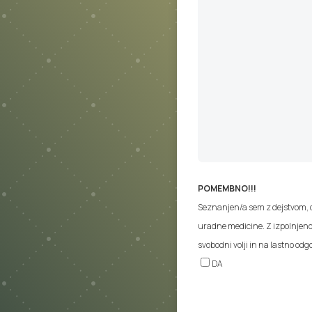
POMEMBNO!!!
Seznanjen/a sem z dejstvom, d
uradne medicine. Z izpolnjeno 
svobodni volji in na lastno od
DA