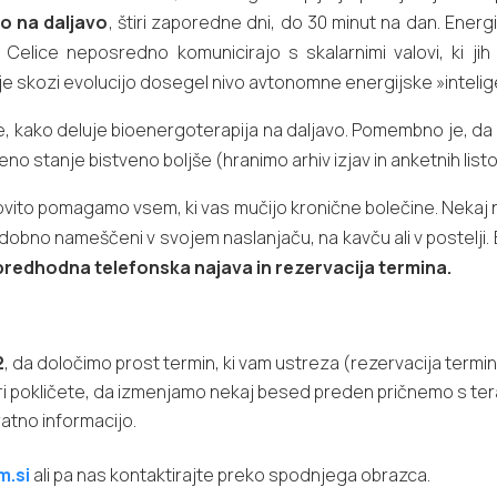
o na daljavo
, štiri zaporedne dni, do 30 minut na dan. Ener
i. Celice neposredno komunicirajo s skalarnimi valovi, ki ji
 je skozi evolucijo dosegel nivo avtonomne energijske »inteli
e, kako deluje bioenergoterapija na daljavo. Pomembno je, da
eno stanje bistveno boljše (hranimo arhiv izjav in anketnih listo
ovito pomagamo vsem, ki vas mučijo kronične bolečine. Nekaj 
udobno nameščeni v svojem naslanjaču, na kavču ali v postelji.
predhodna telefonska najava in rezervacija termina.
2
, da določimo prost termin, ki vam ustreza (rezervacija termin
ri pokličete, da izmenjamo nekaj besed preden pričnemo s terap
atno informacijo.
m.si
ali pa nas kontaktirajte preko spodnjega obrazca.