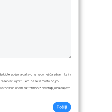
a bioterapija na daljavo ne nadomešča zdravnika in
rezervacijo potrjujem, da se samostojno, po
govornost odločam za tretman z bioterapijo na daljavo.
Pošlji