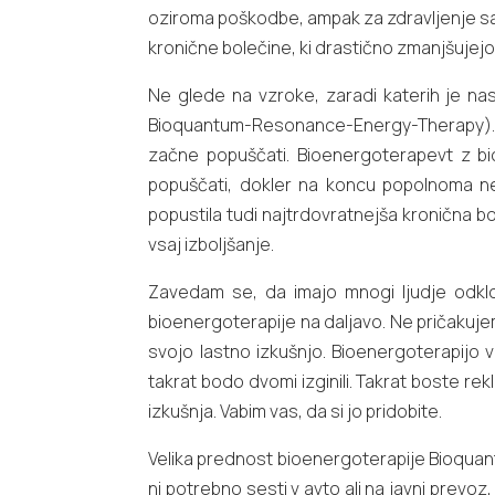
oziroma poškodbe, ampak za zdravljenje same
kronične bolečine, ki drastično zmanjšujejo k
Ne glede na vzroke, zaradi katerih je n
Bioquantum-Resonance-Energy-Therapy). “N
začne popuščati. Bioenergoterapevt z bi
popuščati, dokler na koncu popolnoma ne p
popustila tudi najtrdovratnejša kronična bo
vsaj izboljšanje.
Zavedam se, da imajo mnogi ljudje odklo
bioenergoterapije na daljavo. Ne pričakujem
svojo lastno izkušnjo. Bioenergoterapijo v
takrat bodo dvomi izginili. Takrat boste rek
izkušnja. Vabim vas, da si jo pridobite.
Velika prednost bioenergoterapije Bioquant
ni potrebno sesti v avto ali na javni prev