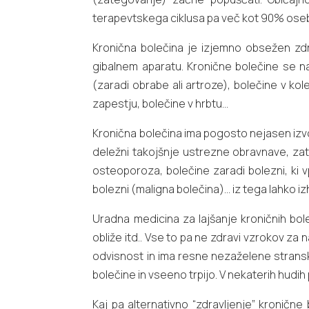
terapevtskega ciklusa pa več kot 90% oseb izj
Kronična bolečina je izjemno obsežen zdra
gibalnem aparatu. Kronične bolečine se naj
(zaradi obrabe ali artroze), bolečine v kol
zapestju, bolečine v hrbtu…
Kronična bolečina ima pogosto nejasen izvor
deležni takojšnje ustrezne obravnave, zato
osteoporoza, bolečine zaradi bolezni, ki 
bolezni (maligna bolečina)… iz tega lahko i
Uradna medicina za lajšanje kroničnih bole
obliže itd.. Vse to pa ne zdravi vzrokov za
odvisnost in ima resne nezaželene stransk
bolečine in vseeno trpijo. V nekaterih hudih
Kaj pa alternativno “zdravljenje” kronične