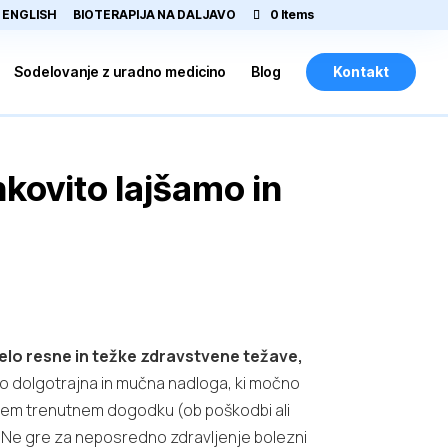
ENGLISH
BIOTERAPIJA NA DALJAVO
0 Items
Sodelovanje z uradno medicino
Blog
Kontakt
nkovito lajšamo in
lo resne in težke zdravstvene težave,
ko dolgotrajna in mučna nadloga, ki močno
nekem trenutnem dogodku (ob poškodbi ali
em. Ne gre za neposredno zdravljenje bolezni