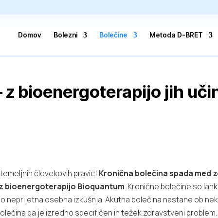
Domov
Bolezni
Bolečine
Metoda D-BRET
 z bioenergoterapijo jih uči
 temeljnih človekovih pravic!
Kronična bolečina
spada med ze
 z bioenergoterapijo Bioquantum
. Kronične bolečine so lah
zjemno neprijetna osebna izkušnja. Akutna bolečina nastane ob 
na bolečina pa je izredno specifičen in težek zdravstveni probl