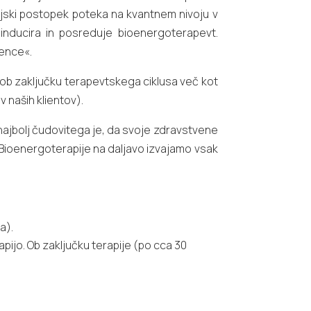
gijski postopek poteka na kvantnem nivoju v
h inducira in posreduje bioenergoterapevt.
gence«.
 ob zaključku terapevtskega ciklusa več kot
v naših klientov).
najbolj čudovitega je, da svoje zdravstvene
 Bioenergoterapije na daljavo izvajamo vsak
a).
ijo. Ob zaključku terapije (po cca 30