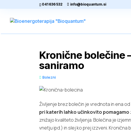
041 636 532
info@bioquantum.si
Kronične bolečine –
saniramo
Bolezni
Življenje brez bolečin je vrednota in ena od
pri katerih lahko učinkovito pomagamo
znižajo kvaliteto življenja. Bolečina je i
vnetju ipd.) in slej ko prej izzveni. Kronič