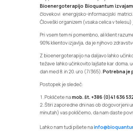
Bioenergoterapijo Bioquantum izvajam
človekovi energijsko-informacijski matric
Človeški organizem (vsaka celica v telesu)
Pri vsem tem ni pomembno, ali klient razum
90% klientov izjavlja, da je njihovo zdravstv
Z bioenergoterapijo na daljavo lahko učink
težave lahko učinkovito lajšate kar doma, 
dan med 8. in 20. uro (7/365).
Potrebna je 
Postopek je sledeč:
Pokličete na
mob. št. +386 (0)41 636 53
Štiri zaporedne dni nas ob dogovorjeni u
minutah) vas pokličemo, da nam daste povr
Lahko nam tudi pišete na
info@bioquantu