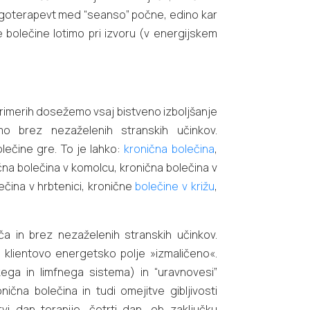
nergoterapevt med “seanso” počne, edino kar
bolečine lotimo pri izvoru (v energijskem
 primerih dosežemo vsaj bistveno izboljšanje
mo brez nezaželenih stranskih učinkov.
lečine gre. To je lahko:
kronična bolečina
,
ična bolečina v komolcu, kronična bolečina v
ečina v hrbtenici, kronične
bolečine v križu
,
a in brez nezaželenih stranskih učinkov.
 klientovo energetsko polje »izmaličeno«.
kega in limfnega sistema) in “uravnovesi”
čna bolečina in tudi omejitve gibljivosti
i dan terapije, četrti dan, ob zaključku