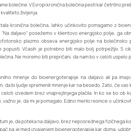
 bolečine. V Evropi kronična bolečina pesti kar četrtino preb
valiteto življenja.
astala kronična bolečina, lahko učinkovito pomagamo z bioe
a daljavo” posežemo v klientovo energijsko polje, ga obno
ofotonsko plazmo obseva energijsko polje na bolečinsko 
opusti. Včasih je potrebno biti malo bolj potrpežljiv. S cikl
lečina. Ne moremo biti prepričani, da nam bo v celoti uspelo 
nilno mnenje do bioenergoterapije na daljavo ali pa imajo 
, da bi ljudje spremenili mnenje kar na besedo. Zato, če vas k
 celoti izvedem brez vnaprejšnjega plačila. In ko se bo ob k
li, važno je, da mi je pomagalo. Edino merilo resnice o učinkov
um je, da poteka na daljavo, brez neposrednega fizičnega konta
oz, pač pa je med izvajanjem bioenergoterapije kar doma, udo