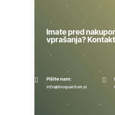
Imate pred nakupo
vprašanja? Kontakti

Pišite nam:

info@bioquantum.si