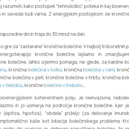
e manj razumeti, kako postopek “tehnološko” poteka in kaj bioe
 in seveda tudi varna. Z energijskim postopkom se kronične 
aporedne dni in traja do 30 minut na dan.
 ko gre za “zastarane” kronične bolečine. V najbolj trdovratnih
oenergoterapijo kronične bolečine lajšamo in zmanjšuje
nične bolečine, lahko izjemno pomaga, ne glede, za kakšne bo
enu
, kronična
bolečina v kolku
, kronična
bolečina v rami
, kron
nične bolečina v peti, kronične bolečine v hrbtu, kronična bol
e v želodcu
, kronične
bolečine v trebuhu
…
ioenergijskem koherentnem polju. Je neinvazivna, neboleč
lazmo in jo usmerja na področje kronične bolečine, kjer je
 (epifiza, hipofiza), “obdela” priželjc (za delovanje imuns
mptomatično kaže kot lokacija bolečinskega problema. Kroni
 pride do reakcije in delnega popuščanja bolečine že prv