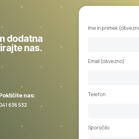
Ime in priimek (obvezn
m dodatna
rajte nas.
Email (obvezno)
Telefon
Pokličite nas:
041 636 532
Sporočilo