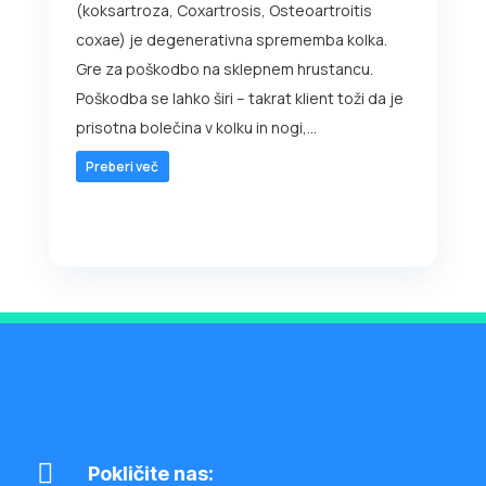
(koksartroza, Coxartrosis, Osteoartroitis
coxae) je degenerativna sprememba kolka.
Gre za poškodbo na sklepnem hrustancu.
Poškodba se lahko širi – takrat klient toži da je
prisotna bolečina v kolku in nogi,...
Preberi več

Pokličite nas: