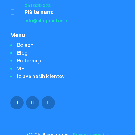
041 636 532

Pišite nam:
info@bioquantum.si
Menu
Bolezni
Blog
Bioterapija
VIP
Izjave naših klientov
© 2024
Bioquantum
–
Pravno obvestilo