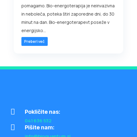
pomagamo. Bio-energoterapija je neinvazivna
in neboleča, poteka štiri zaporedne dni, do 30
minut na dan. Bio-energoterapevt poseže v
energijsko...
Preberi več

Pokličite nas:
041 636 532

Pišite nam:
info@bioquantum.si