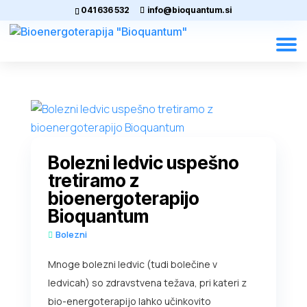
041 636 532
info@bioquantum.si
Bolezni ledvic uspešno
tretiramo z
bioenergoterapijo
Bioquantum
Bolezni
Mnoge bolezni ledvic (tudi bolečine v
ledvicah) so zdravstvena težava, pri kateri z
bio-energoterapijo lahko učinkovito