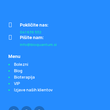

Pokličite nas:
041 636 532

Pišite nam:
info@bioquantum.si
Menu
Bolezni
Blog
Bioterapija
VIP
Izjave naših klientov