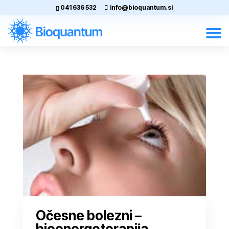
041 636 532
info@bioquantum.si
Očesne bolezni –
bioenergoterapija